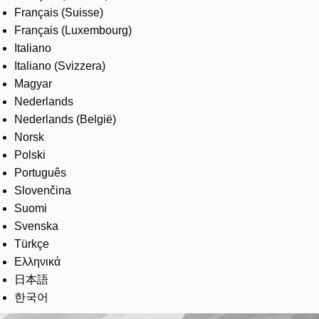
Français (Suisse)
Français (Luxembourg)
Italiano
Italiano (Svizzera)
Magyar
Nederlands
Nederlands (België)
Norsk
Polski
Português
Slovenčina
Suomi
Svenska
Türkçe
Ελληνικά
日本語
한국어