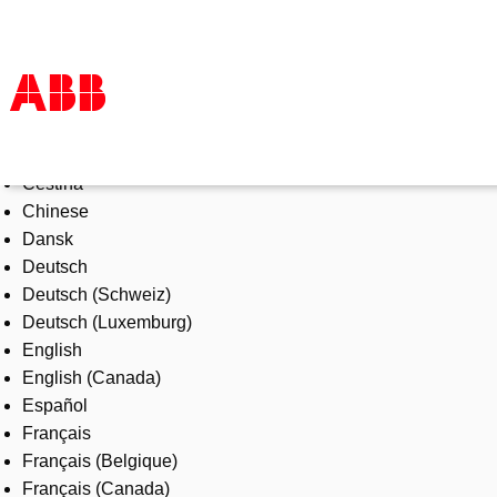
Select Language
Products & Solutions
Čeština
Industries
Chinese
Services
Dansk
About us
Deutsch
Where to buy
Deutsch (Schweiz)
Contact us
Deutsch (Luxemburg)
Careers
English
English (Canada)
Español
Français
Français (Belgique)
Français (Canada)