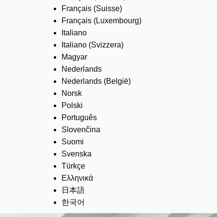
Français (Suisse)
Français (Luxembourg)
Italiano
Italiano (Svizzera)
Magyar
Nederlands
Nederlands (België)
Norsk
Polski
Português
Slovenčina
Suomi
Svenska
Türkçe
Ελληνικά
日本語
한국어