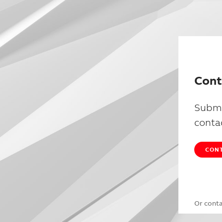
Cont
Submi
conta
CONT
Or cont