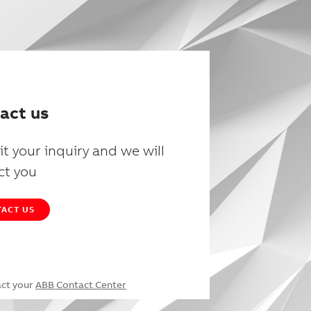
act us
t your inquiry and we will
ct you
ACT US
act your
ABB Contact Center