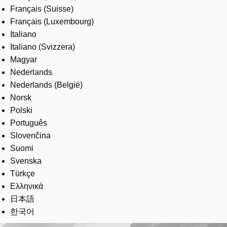
Français (Suisse)
Français (Luxembourg)
Italiano
Italiano (Svizzera)
Magyar
Nederlands
Nederlands (België)
Norsk
Polski
Português
Slovenčina
Suomi
Svenska
Türkçe
Ελληνικά
日本語
한국어