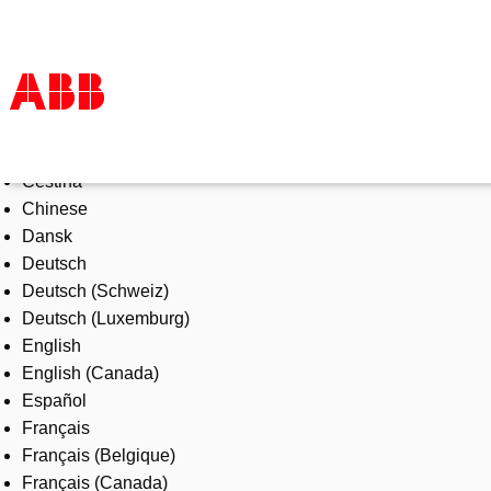
Select Language
Products & Solutions
Čeština
Industries
Chinese
Services
Dansk
About us
Deutsch
Where to buy
Deutsch (Schweiz)
Contact us
Deutsch (Luxemburg)
Careers
English
English (Canada)
Español
Français
Français (Belgique)
Français (Canada)