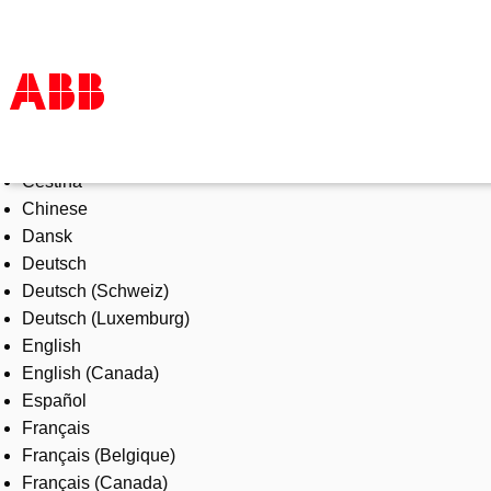
Select Language
Products & Solutions
Čeština
Industries
Chinese
Services
Dansk
About us
Deutsch
Where to buy
Deutsch (Schweiz)
Contact us
Deutsch (Luxemburg)
Careers
English
English (Canada)
Español
Français
Français (Belgique)
Français (Canada)