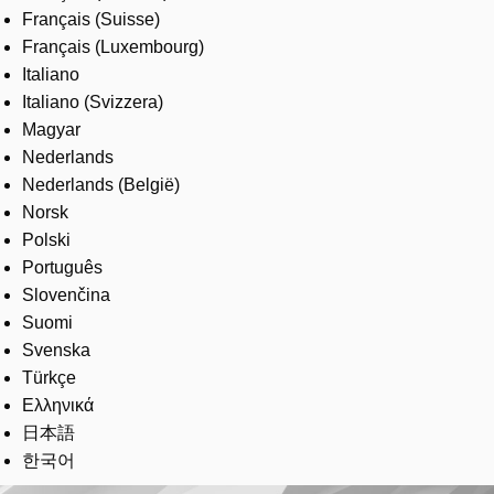
Français (Suisse)
Français (Luxembourg)
Italiano
Italiano (Svizzera)
Magyar
Nederlands
Nederlands (België)
Norsk
Polski
Português
Slovenčina
Suomi
Svenska
Türkçe
Ελληνικά
日本語
한국어