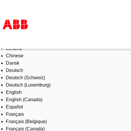
Select Language
Products & Solutions
Čeština
Industries
Chinese
Services
Dansk
About us
Deutsch
Where to buy
Deutsch (Schweiz)
Contact us
Deutsch (Luxemburg)
Careers
English
English (Canada)
Español
Français
Français (Belgique)
Français (Canada)