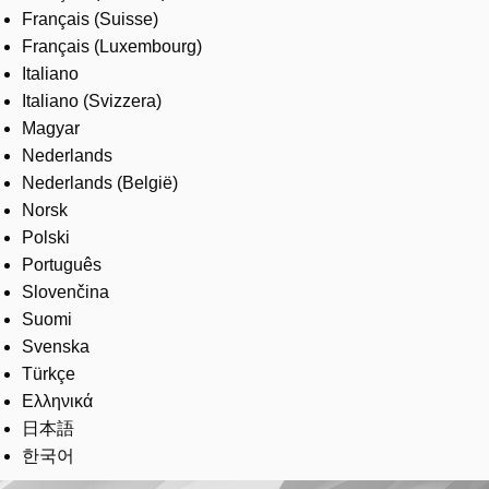
Français (Suisse)
Français (Luxembourg)
Italiano
Italiano (Svizzera)
Magyar
Nederlands
Nederlands (België)
Norsk
Polski
Português
Slovenčina
Suomi
Svenska
Türkçe
Ελληνικά
日本語
한국어