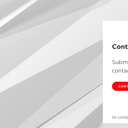
Cont
Submi
conta
CONT
Or cont