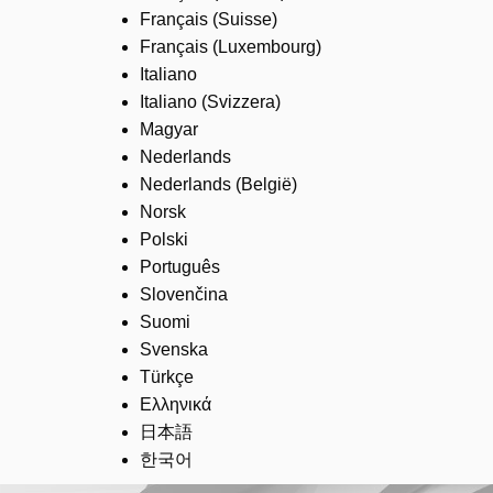
Français (Suisse)
Français (Luxembourg)
Italiano
Italiano (Svizzera)
Magyar
Nederlands
Nederlands (België)
Norsk
Polski
Português
Slovenčina
Suomi
Svenska
Türkçe
Ελληνικά
日本語
한국어