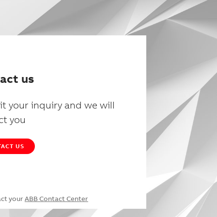
act us
t your inquiry and we will
ct you
ACT US
act your
ABB Contact Center