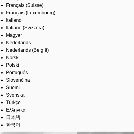
Français (Suisse)
Français (Luxembourg)
Italiano
Italiano (Svizzera)
Magyar
Nederlands
Nederlands (België)
Norsk
Polski
Português
Slovenčina
Suomi
Svenska
Türkçe
Ελληνικά
日本語
한국어