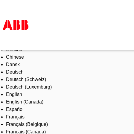
Select Language
Products & Solutions
Čeština
Industries
Chinese
Services
Dansk
About us
Deutsch
Where to buy
Deutsch (Schweiz)
Contact us
Deutsch (Luxemburg)
Careers
English
English (Canada)
Español
Français
Français (Belgique)
Français (Canada)