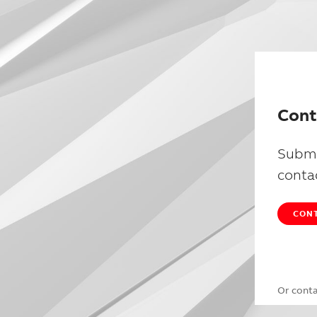
Cont
Submi
conta
CONT
Or cont