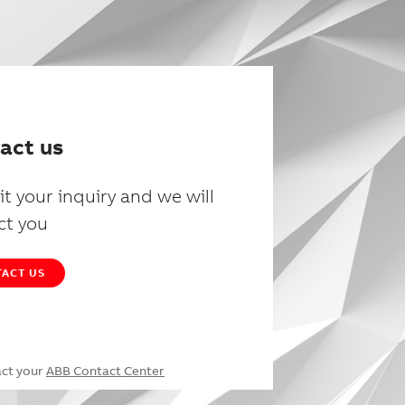
act us
t your inquiry and we will
ct you
ACT US
act your
ABB Contact Center