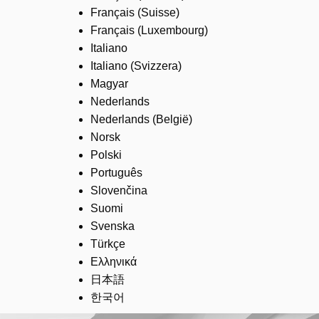
Français (Suisse)
Français (Luxembourg)
Italiano
Italiano (Svizzera)
Magyar
Nederlands
Nederlands (België)
Norsk
Polski
Português
Slovenčina
Suomi
Svenska
Türkçe
Ελληνικά
日本語
한국어