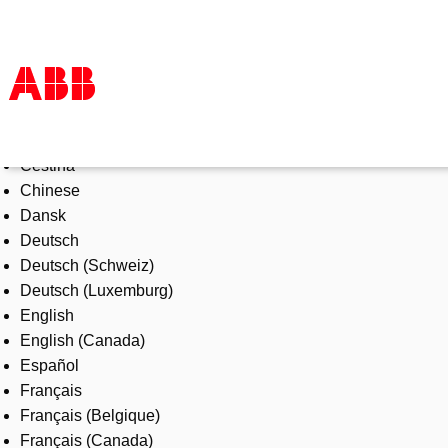
Select Language
Products & Solutions
Čeština
Industries
Chinese
Services
Dansk
About us
Deutsch
Where to buy
Deutsch (Schweiz)
Contact us
Deutsch (Luxemburg)
Careers
English
English (Canada)
Español
Français
Français (Belgique)
Français (Canada)