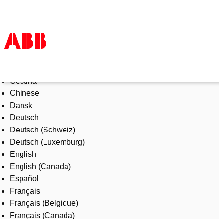
Select Language
Products & Solutions
Čeština
Industries
Chinese
Services
Dansk
About us
Deutsch
Where to buy
Deutsch (Schweiz)
Contact us
Deutsch (Luxemburg)
Careers
English
English (Canada)
Español
Français
Français (Belgique)
Français (Canada)