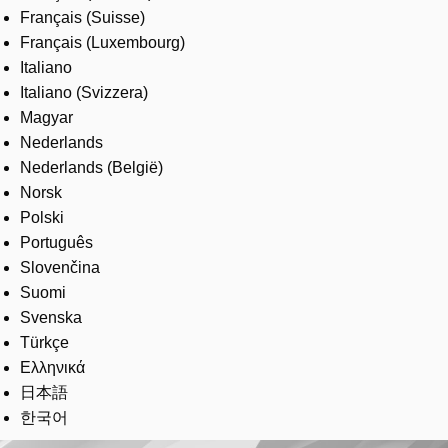
Français (Suisse)
Français (Luxembourg)
Italiano
Italiano (Svizzera)
Magyar
Nederlands
Nederlands (België)
Norsk
Polski
Português
Slovenčina
Suomi
Svenska
Türkçe
Ελληνικά
日本語
한국어