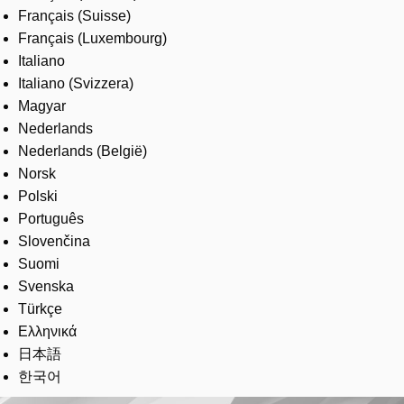
Français (Suisse)
Français (Luxembourg)
Italiano
Italiano (Svizzera)
Magyar
Nederlands
Nederlands (België)
Norsk
Polski
Português
Slovenčina
Suomi
Svenska
Türkçe
Ελληνικά
日本語
한국어