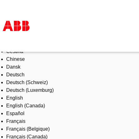
Select Language
Products & Solutions
Čeština
Industries
Chinese
Services
Dansk
About us
Deutsch
Where to buy
Deutsch (Schweiz)
Contact us
Deutsch (Luxemburg)
Careers
English
English (Canada)
Español
Français
Français (Belgique)
Français (Canada)