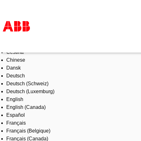
Select Language
Products & Solutions
Čeština
Industries
Chinese
Services
Dansk
About us
Deutsch
Where to buy
Deutsch (Schweiz)
Contact us
Deutsch (Luxemburg)
Careers
English
English (Canada)
Español
Français
Français (Belgique)
Français (Canada)