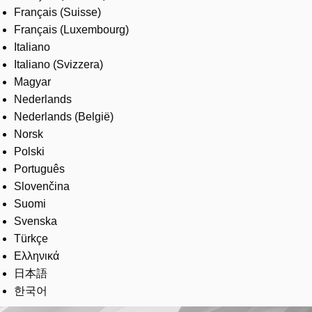
Français (Suisse)
Français (Luxembourg)
Italiano
Italiano (Svizzera)
Magyar
Nederlands
Nederlands (België)
Norsk
Polski
Português
Slovenčina
Suomi
Svenska
Türkçe
Ελληνικά
日本語
한국어