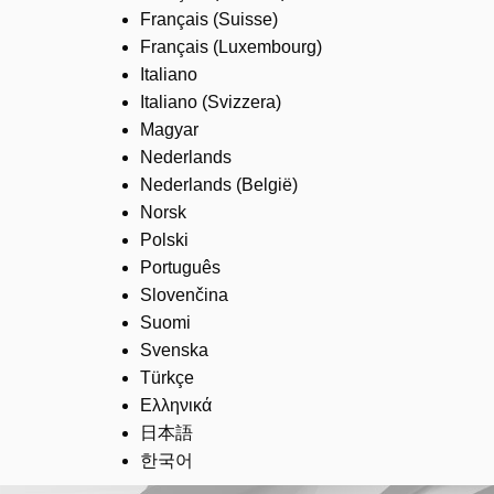
Français (Suisse)
Français (Luxembourg)
Italiano
Italiano (Svizzera)
Magyar
Nederlands
Nederlands (België)
Norsk
Polski
Português
Slovenčina
Suomi
Svenska
Türkçe
Ελληνικά
日本語
한국어