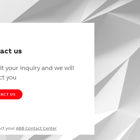
act us
t your inquiry and we will
ct you
ACT US
act your
ABB Contact Center