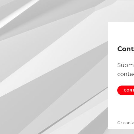
Cont
Submi
conta
CONT
Or cont