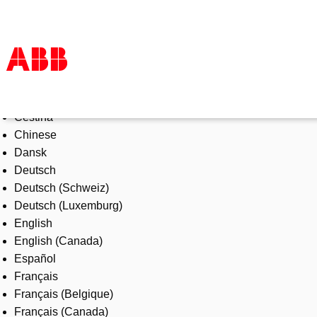
Select Language
Products & Solutions
Čeština
Industries
Chinese
Services
Dansk
About us
Deutsch
Where to buy
Deutsch (Schweiz)
Contact us
Deutsch (Luxemburg)
Careers
English
English (Canada)
Español
Français
Français (Belgique)
Français (Canada)