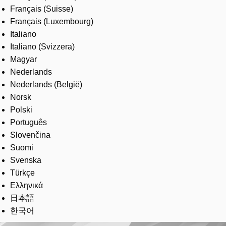
Français (Suisse)
Français (Luxembourg)
Italiano
Italiano (Svizzera)
Magyar
Nederlands
Nederlands (België)
Norsk
Polski
Português
Slovenčina
Suomi
Svenska
Türkçe
Ελληνικά
日本語
한국어