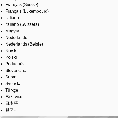
Français (Suisse)
Français (Luxembourg)
Italiano
Italiano (Svizzera)
Magyar
Nederlands
Nederlands (België)
Norsk
Polski
Português
Slovenčina
Suomi
Svenska
Türkçe
Ελληνικά
日本語
한국어