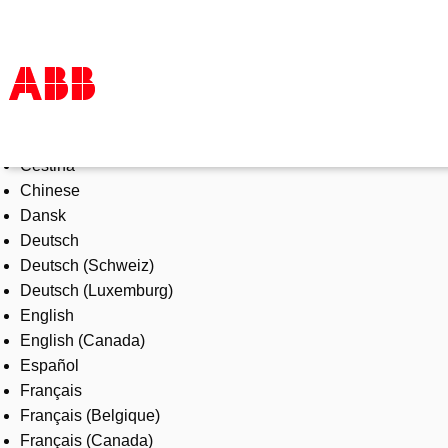
Select Language
Products & Solutions
Čeština
Industries
Chinese
Services
Dansk
About us
Deutsch
Where to buy
Deutsch (Schweiz)
Contact us
Deutsch (Luxemburg)
Careers
English
English (Canada)
Español
Français
Français (Belgique)
Français (Canada)