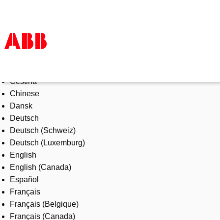
Select Language
Products & Solutions
Čeština
Industries
Chinese
Services
Dansk
About us
Deutsch
Where to buy
Deutsch (Schweiz)
Contact us
Deutsch (Luxemburg)
Careers
English
English (Canada)
Español
Français
Français (Belgique)
Français (Canada)