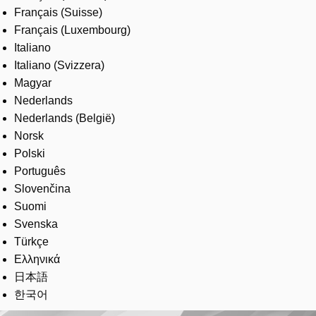
Français (Suisse)
Français (Luxembourg)
Italiano
Italiano (Svizzera)
Magyar
Nederlands
Nederlands (België)
Norsk
Polski
Português
Slovenčina
Suomi
Svenska
Türkçe
Ελληνικά
日本語
한국어