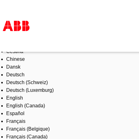
Select Language
Products & Solutions
Čeština
Industries
Chinese
Services
Dansk
About us
Deutsch
Where to buy
Deutsch (Schweiz)
Contact us
Deutsch (Luxemburg)
Careers
English
English (Canada)
Español
Français
Français (Belgique)
Français (Canada)