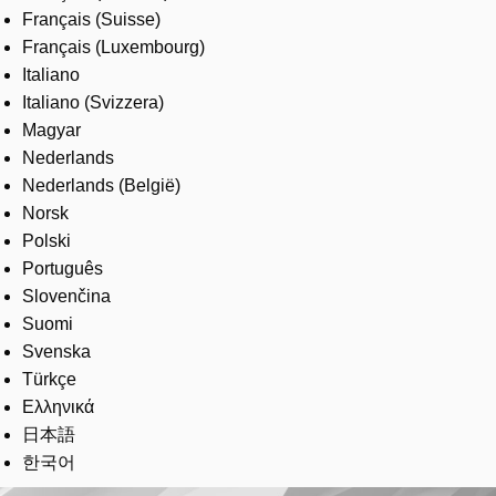
Français (Suisse)
Français (Luxembourg)
Italiano
Italiano (Svizzera)
Magyar
Nederlands
Nederlands (België)
Norsk
Polski
Português
Slovenčina
Suomi
Svenska
Türkçe
Ελληνικά
日本語
한국어