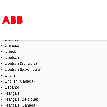
Select Language
Products & Solutions
Čeština
Industries
Chinese
Services
Dansk
About us
Deutsch
Where to buy
Deutsch (Schweiz)
Contact us
Deutsch (Luxemburg)
Careers
English
English (Canada)
Español
Français
Français (Belgique)
Français (Canada)