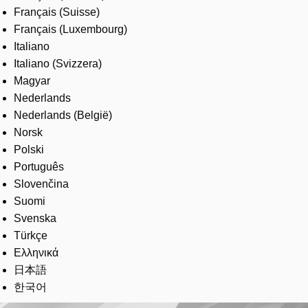
Français (Suisse)
Français (Luxembourg)
Italiano
Italiano (Svizzera)
Magyar
Nederlands
Nederlands (België)
Norsk
Polski
Português
Slovenčina
Suomi
Svenska
Türkçe
Ελληνικά
日本語
한국어