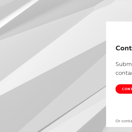
Cont
Submi
conta
CONT
Or cont