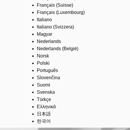
Français (Suisse)
Français (Luxembourg)
Italiano
Italiano (Svizzera)
Magyar
Nederlands
Nederlands (België)
Norsk
Polski
Português
Slovenčina
Suomi
Svenska
Türkçe
Ελληνικά
日本語
한국어