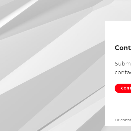
Cont
Submi
conta
CONT
Or cont