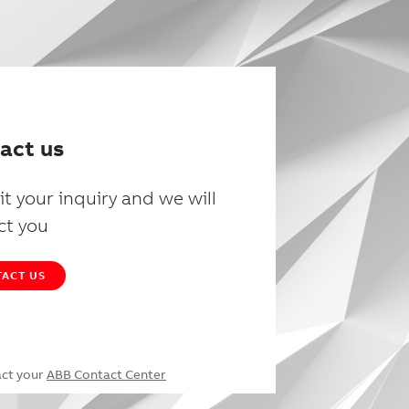
act us
t your inquiry and we will
ct you
ACT US
act your
ABB Contact Center