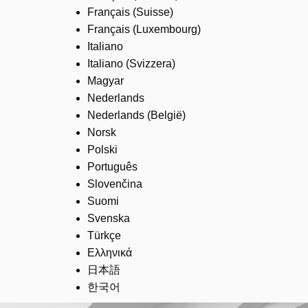
Français (Suisse)
Français (Luxembourg)
Italiano
Italiano (Svizzera)
Magyar
Nederlands
Nederlands (België)
Norsk
Polski
Português
Slovenčina
Suomi
Svenska
Türkçe
Ελληνικά
日本語
한국어