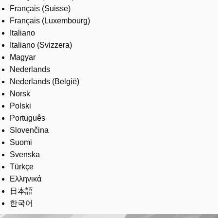
Français (Suisse)
Français (Luxembourg)
Italiano
Italiano (Svizzera)
Magyar
Nederlands
Nederlands (België)
Norsk
Polski
Português
Slovenčina
Suomi
Svenska
Türkçe
Ελληνικά
日本語
한국어