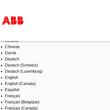
Select Language
Products & Solutions
Čeština
Industries
Chinese
Services
Dansk
About us
Deutsch
Where to buy
Deutsch (Schweiz)
Contact us
Deutsch (Luxemburg)
Careers
English
English (Canada)
Español
Français
Français (Belgique)
Français (Canada)