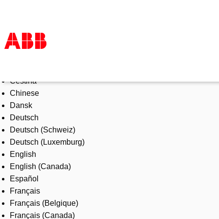
Select Language
Products & Solutions
Čeština
Industries
Chinese
Services
Dansk
About us
Deutsch
Where to buy
Deutsch (Schweiz)
Contact us
Deutsch (Luxemburg)
Careers
English
English (Canada)
Español
Français
Français (Belgique)
Français (Canada)