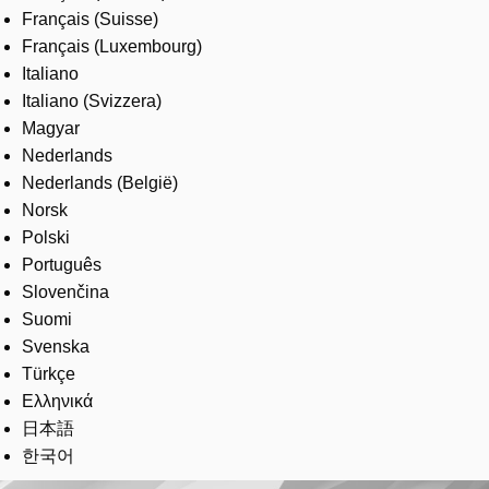
Français (Suisse)
Français (Luxembourg)
Italiano
Italiano (Svizzera)
Magyar
Nederlands
Nederlands (België)
Norsk
Polski
Português
Slovenčina
Suomi
Svenska
Türkçe
Ελληνικά
日本語
한국어