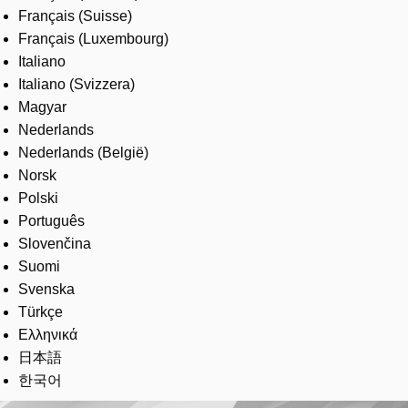
Français (Suisse)
Français (Luxembourg)
Italiano
Italiano (Svizzera)
Magyar
Nederlands
Nederlands (België)
Norsk
Polski
Português
Slovenčina
Suomi
Svenska
Türkçe
Ελληνικά
日本語
한국어