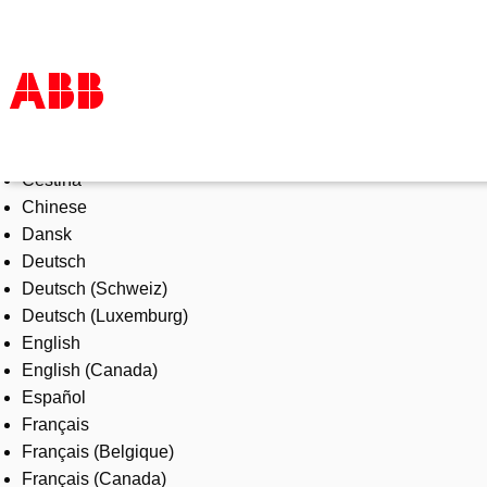
Select Language
Products & Solutions
Čeština
Industries
Chinese
Services
Dansk
About us
Deutsch
Where to buy
Deutsch (Schweiz)
Contact us
Deutsch (Luxemburg)
Careers
English
English (Canada)
Español
Français
Français (Belgique)
Français (Canada)