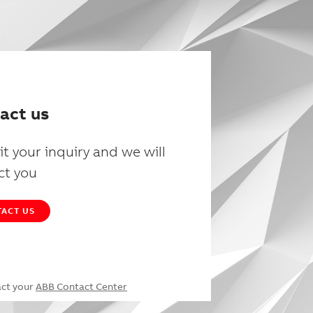
act us
t your inquiry and we will
ct you
ACT US
act your
ABB Contact Center