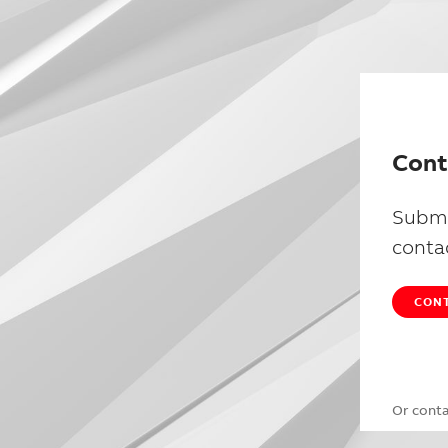
Cont
Submi
conta
CONT
Or cont