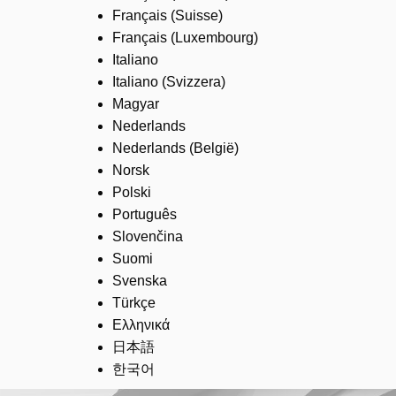
Français (Suisse)
Français (Luxembourg)
Italiano
Italiano (Svizzera)
Magyar
Nederlands
Nederlands (België)
Norsk
Polski
Português
Slovenčina
Suomi
Svenska
Türkçe
Ελληνικά
日本語
한국어