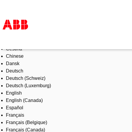
Select Language
Products & Solutions
Čeština
Industries
Chinese
Services
Dansk
About us
Deutsch
Where to buy
Deutsch (Schweiz)
Contact us
Deutsch (Luxemburg)
Careers
English
English (Canada)
Español
Français
Français (Belgique)
Français (Canada)