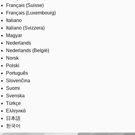
Français (Suisse)
Français (Luxembourg)
Italiano
Italiano (Svizzera)
Magyar
Nederlands
Nederlands (België)
Norsk
Polski
Português
Slovenčina
Suomi
Svenska
Türkçe
Ελληνικά
日本語
한국어