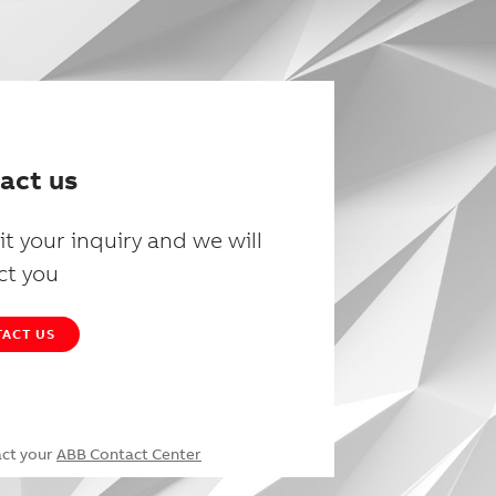
act us
t your inquiry and we will
ct you
ACT US
act your
ABB Contact Center