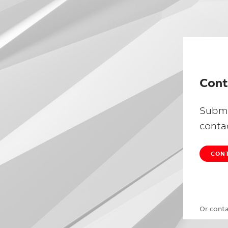
Cont
Submi
conta
CONT
Or cont