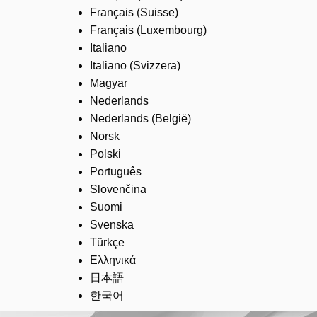
Français (Suisse)
Français (Luxembourg)
Italiano
Italiano (Svizzera)
Magyar
Nederlands
Nederlands (België)
Norsk
Polski
Português
Slovenčina
Suomi
Svenska
Türkçe
Ελληνικά
日本語
한국어