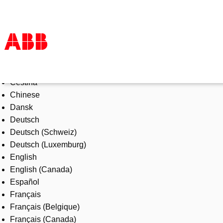
Select Language
Products & Solutions
Čeština
Industries
Chinese
Services
Dansk
About us
Deutsch
Where to buy
Deutsch (Schweiz)
Contact us
Deutsch (Luxemburg)
Careers
English
English (Canada)
Español
Français
Français (Belgique)
Français (Canada)