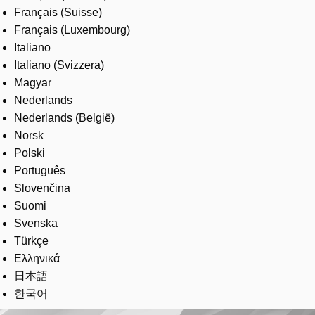
Français (Suisse)
Français (Luxembourg)
Italiano
Italiano (Svizzera)
Magyar
Nederlands
Nederlands (België)
Norsk
Polski
Português
Slovenčina
Suomi
Svenska
Türkçe
Ελληνικά
日本語
한국어