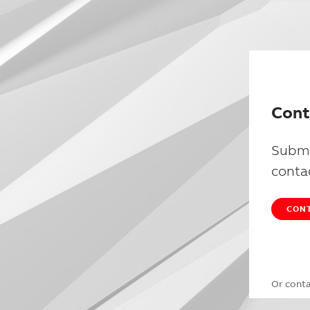
Cont
Submi
conta
CONT
Or cont