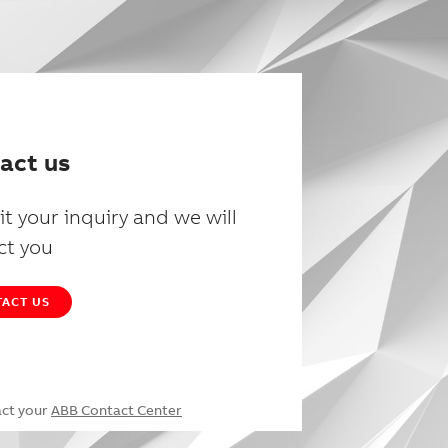
act us
t your inquiry and we will
ct you
ACT US
act your
ABB Contact Center