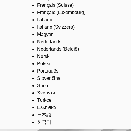
Français (Suisse)
Français (Luxembourg)
Italiano
Italiano (Svizzera)
Magyar
Nederlands
Nederlands (België)
Norsk
Polski
Português
Slovenčina
Suomi
Svenska
Türkçe
Ελληνικά
日本語
한국어