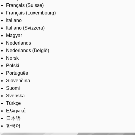
Français (Suisse)
Français (Luxembourg)
Italiano
Italiano (Svizzera)
Magyar
Nederlands
Nederlands (België)
Norsk
Polski
Português
Slovenčina
Suomi
Svenska
Türkçe
Ελληνικά
日本語
한국어