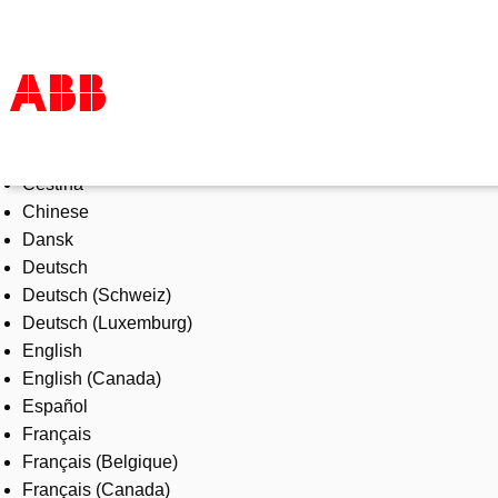
Select Language
Products & Solutions
Čeština
Industries
Chinese
Services
Dansk
About us
Deutsch
Where to buy
Deutsch (Schweiz)
Contact us
Deutsch (Luxemburg)
Careers
English
English (Canada)
Español
Français
Français (Belgique)
Français (Canada)