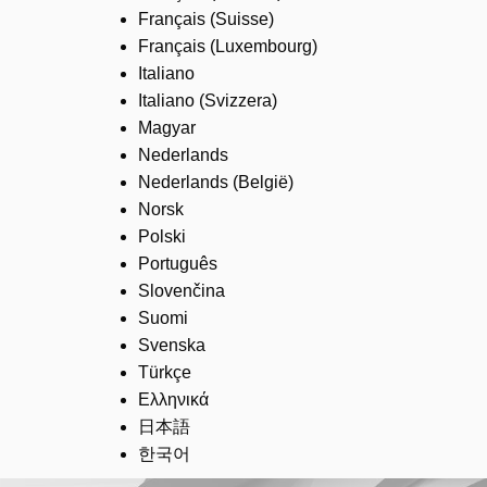
Français (Suisse)
Français (Luxembourg)
Italiano
Italiano (Svizzera)
Magyar
Nederlands
Nederlands (België)
Norsk
Polski
Português
Slovenčina
Suomi
Svenska
Türkçe
Ελληνικά
日本語
한국어