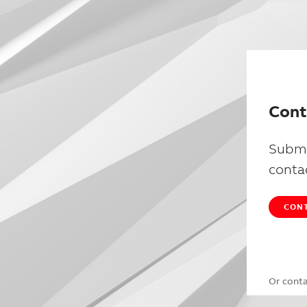
Cont
Submi
conta
CONT
Or cont