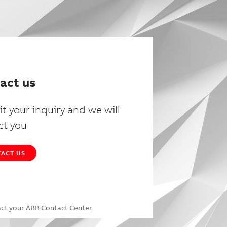
act us
t your inquiry and we will
ct you
ACT US
act your
ABB Contact Center