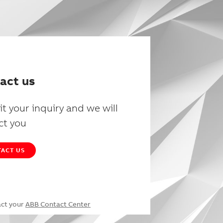
act us
t your inquiry and we will
ct you
ACT US
act your
ABB Contact Center