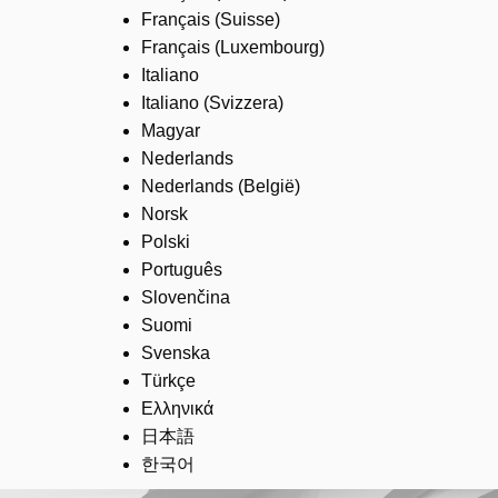
Français (Suisse)
Français (Luxembourg)
Italiano
Italiano (Svizzera)
Magyar
Nederlands
Nederlands (België)
Norsk
Polski
Português
Slovenčina
Suomi
Svenska
Türkçe
Ελληνικά
日本語
한국어