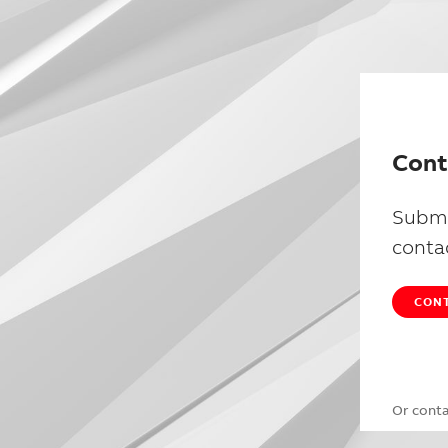
Cont
Submi
conta
CONT
Or cont