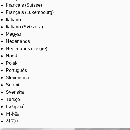
Français (Suisse)
Français (Luxembourg)
Italiano
Italiano (Svizzera)
Magyar
Nederlands
Nederlands (België)
Norsk
Polski
Português
Slovenčina
Suomi
Svenska
Türkçe
Ελληνικά
日本語
한국어