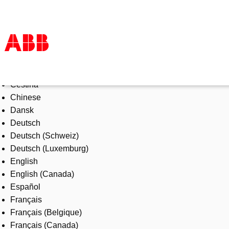
Select Language
Products & Solutions
Čeština
Industries
Chinese
Services
Dansk
About us
Deutsch
Where to buy
Deutsch (Schweiz)
Contact us
Deutsch (Luxemburg)
Careers
English
English (Canada)
Español
Français
Français (Belgique)
Français (Canada)