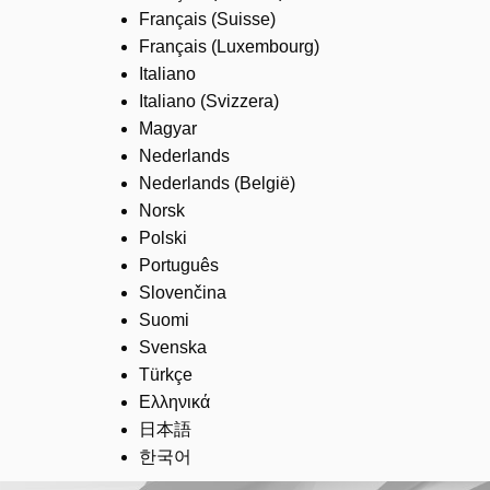
Français (Suisse)
Français (Luxembourg)
Italiano
Italiano (Svizzera)
Magyar
Nederlands
Nederlands (België)
Norsk
Polski
Português
Slovenčina
Suomi
Svenska
Türkçe
Ελληνικά
日本語
한국어