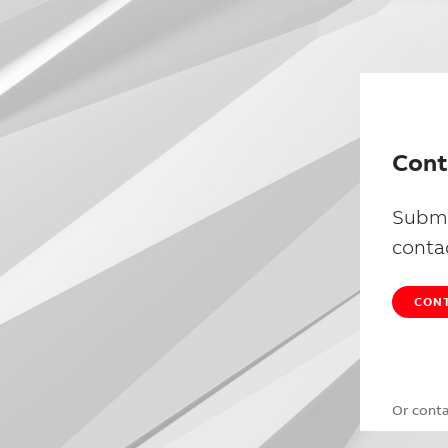
Cont
Submi
conta
CONT
Or cont