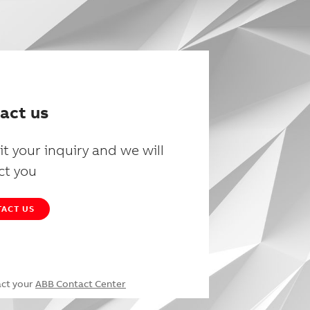
act us
t your inquiry and we will
ct you
ACT US
act your
ABB Contact Center