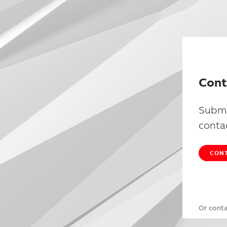
Cont
Submi
conta
CONT
Or cont