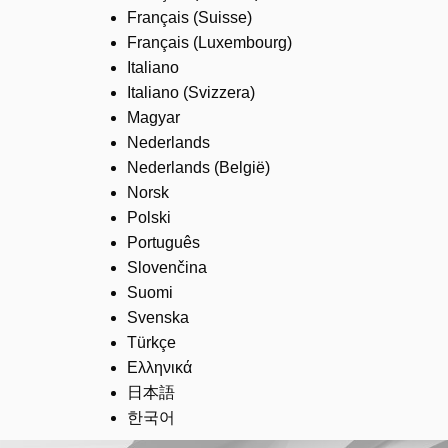
Français (Suisse)
Français (Luxembourg)
Italiano
Italiano (Svizzera)
Magyar
Nederlands
Nederlands (België)
Norsk
Polski
Português
Slovenčina
Suomi
Svenska
Türkçe
Ελληνικά
日本語
한국어