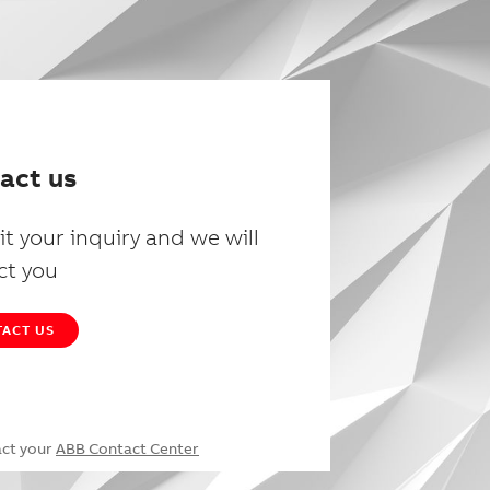
act us
t your inquiry and we will
ct you
ACT US
act your
ABB Contact Center