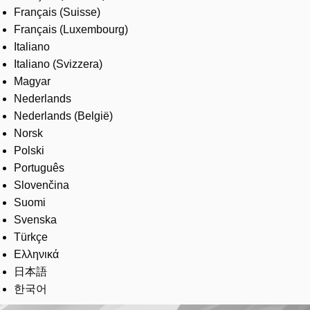
Français (Suisse)
Français (Luxembourg)
Italiano
Italiano (Svizzera)
Magyar
Nederlands
Nederlands (België)
Norsk
Polski
Português
Slovenčina
Suomi
Svenska
Türkçe
Ελληνικά
日本語
한국어