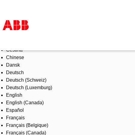
Select Language
Products & Solutions
Čeština
Industries
Chinese
Services
Dansk
About us
Deutsch
Where to buy
Deutsch (Schweiz)
Contact us
Deutsch (Luxemburg)
Careers
English
English (Canada)
Español
Français
Français (Belgique)
Français (Canada)