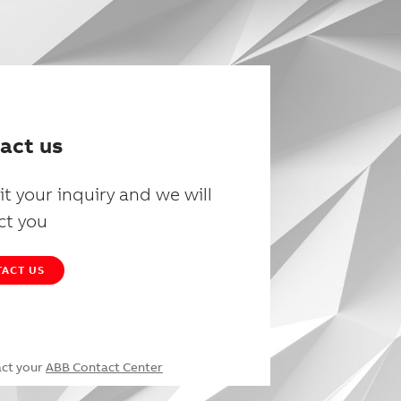
act us
t your inquiry and we will
ct you
ACT US
act your
ABB Contact Center