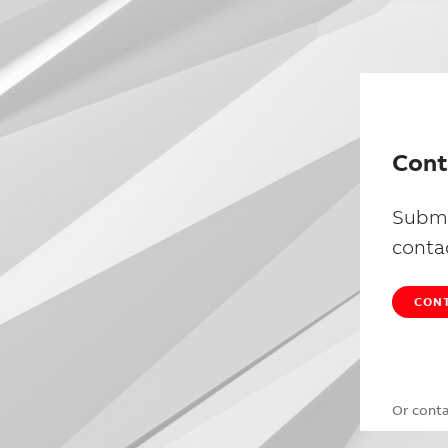
Cont
Submi
conta
CONT
Or cont