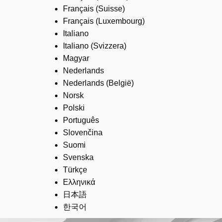
Français (Suisse)
Français (Luxembourg)
Italiano
Italiano (Svizzera)
Magyar
Nederlands
Nederlands (België)
Norsk
Polski
Português
Slovenčina
Suomi
Svenska
Türkçe
Ελληνικά
日本語
한국어