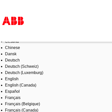
Select Language
Products & Solutions
Čeština
Industries
Chinese
Services
Dansk
About us
Deutsch
Where to buy
Deutsch (Schweiz)
Contact us
Deutsch (Luxemburg)
Careers
English
English (Canada)
Español
Français
Français (Belgique)
Français (Canada)