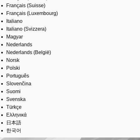
Français (Suisse)
Français (Luxembourg)
Italiano
Italiano (Svizzera)
Magyar
Nederlands
Nederlands (België)
Norsk
Polski
Português
Slovenčina
Suomi
Svenska
Türkçe
Ελληνικά
日本語
한국어