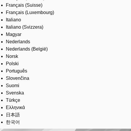
Français (Suisse)
Français (Luxembourg)
Italiano
Italiano (Svizzera)
Magyar
Nederlands
Nederlands (België)
Norsk
Polski
Português
Slovenčina
Suomi
Svenska
Türkçe
Ελληνικά
日本語
한국어