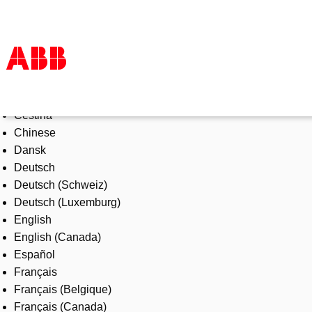
Select Language
Products & Solutions
Čeština
Industries
Chinese
Services
Dansk
About us
Deutsch
Where to buy
Deutsch (Schweiz)
Contact us
Deutsch (Luxemburg)
Careers
English
English (Canada)
Español
Français
Français (Belgique)
Français (Canada)