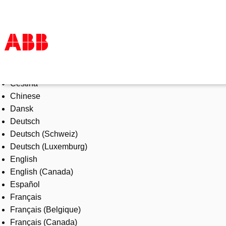
Select Language
Products & Solutions
Čeština
Industries
Chinese
Services
Dansk
About us
Deutsch
Where to buy
Deutsch (Schweiz)
Contact us
Deutsch (Luxemburg)
Careers
English
English (Canada)
Español
Français
Français (Belgique)
Français (Canada)