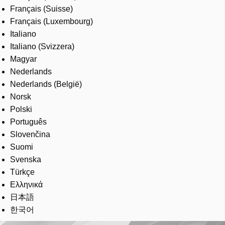
Français (Suisse)
Français (Luxembourg)
Italiano
Italiano (Svizzera)
Magyar
Nederlands
Nederlands (België)
Norsk
Polski
Português
Slovenčina
Suomi
Svenska
Türkçe
Ελληνικά
日本語
한국어