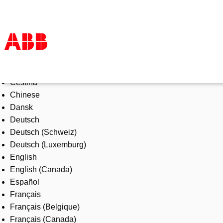
Select Language
Products & Solutions
Čeština
Industries
Chinese
Services
Dansk
About us
Deutsch
Where to buy
Deutsch (Schweiz)
Contact us
Deutsch (Luxemburg)
Careers
English
English (Canada)
Español
Français
Français (Belgique)
Français (Canada)