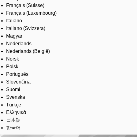
Français (Suisse)
Français (Luxembourg)
Italiano
Italiano (Svizzera)
Magyar
Nederlands
Nederlands (België)
Norsk
Polski
Português
Slovenčina
Suomi
Svenska
Türkçe
Ελληνικά
日本語
한국어