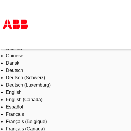
Select Language
Products & Solutions
Čeština
Industries
Chinese
Services
Dansk
About us
Deutsch
Where to buy
Deutsch (Schweiz)
Contact us
Deutsch (Luxemburg)
Careers
English
English (Canada)
Español
Français
Français (Belgique)
Français (Canada)