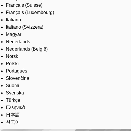
Français (Suisse)
Français (Luxembourg)
Italiano
Italiano (Svizzera)
Magyar
Nederlands
Nederlands (België)
Norsk
Polski
Português
Slovenčina
Suomi
Svenska
Türkçe
Ελληνικά
日本語
한국어