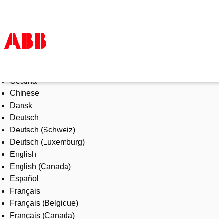
Select Language
Products & Solutions
Čeština
Industries
Chinese
Services
Dansk
About us
Deutsch
Where to buy
Deutsch (Schweiz)
Contact us
Deutsch (Luxemburg)
Careers
English
English (Canada)
Español
Français
Français (Belgique)
Français (Canada)