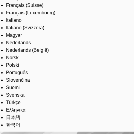
Français (Suisse)
Français (Luxembourg)
Italiano
Italiano (Svizzera)
Magyar
Nederlands
Nederlands (België)
Norsk
Polski
Português
Slovenčina
Suomi
Svenska
Türkçe
Ελληνικά
日本語
한국어