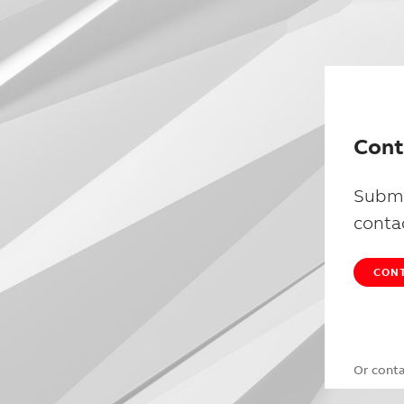
Cont
Submi
conta
CONT
Or cont