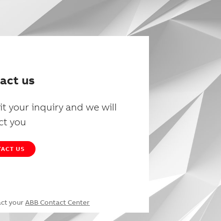
act us
t your inquiry and we will
ct you
ACT US
act your
ABB Contact Center