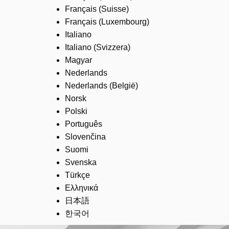
Français (Suisse)
Français (Luxembourg)
Italiano
Italiano (Svizzera)
Magyar
Nederlands
Nederlands (België)
Norsk
Polski
Português
Slovenčina
Suomi
Svenska
Türkçe
Ελληνικά
日本語
한국어