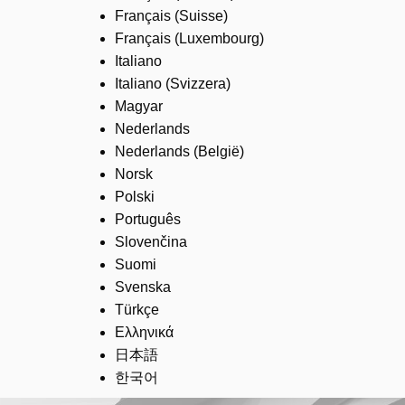
Français (Suisse)
Français (Luxembourg)
Italiano
Italiano (Svizzera)
Magyar
Nederlands
Nederlands (België)
Norsk
Polski
Português
Slovenčina
Suomi
Svenska
Türkçe
Ελληνικά
日本語
한국어