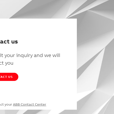
act us
t your inquiry and we will
ct you
ACT US
act your
ABB Contact Center