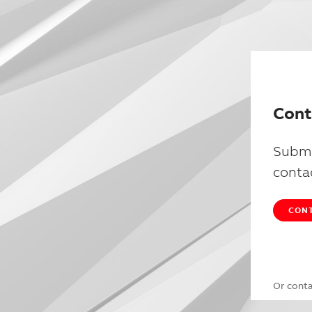
Cont
Submi
conta
CONT
Or cont