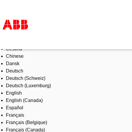
Select Language
Products & Solutions
Čeština
Industries
Chinese
Services
Dansk
About us
Deutsch
Where to buy
Deutsch (Schweiz)
Contact us
Deutsch (Luxemburg)
Careers
English
English (Canada)
Español
Français
Français (Belgique)
Français (Canada)