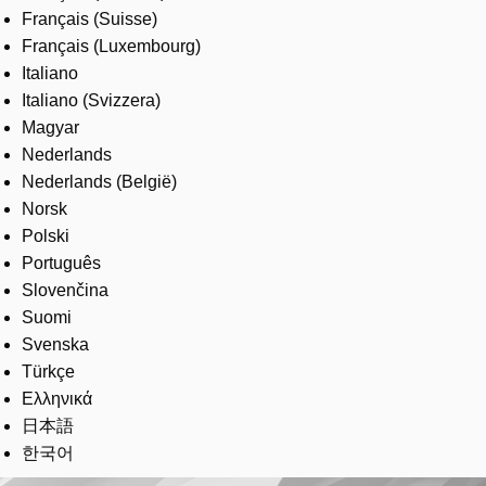
Français (Suisse)
Français (Luxembourg)
Italiano
Italiano (Svizzera)
Magyar
Nederlands
Nederlands (België)
Norsk
Polski
Português
Slovenčina
Suomi
Svenska
Türkçe
Ελληνικά
日本語
한국어