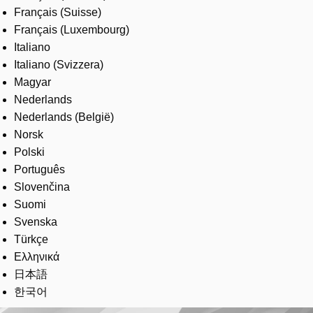
Français (Suisse)
Français (Luxembourg)
Italiano
Italiano (Svizzera)
Magyar
Nederlands
Nederlands (België)
Norsk
Polski
Português
Slovenčina
Suomi
Svenska
Türkçe
Ελληνικά
日本語
한국어