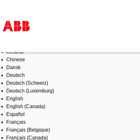
Select Language
Products & Solutions
Čeština
Industries
Chinese
Services
Dansk
About us
Deutsch
Where to buy
Deutsch (Schweiz)
Contact us
Deutsch (Luxemburg)
Careers
English
English (Canada)
Español
Français
Français (Belgique)
Français (Canada)