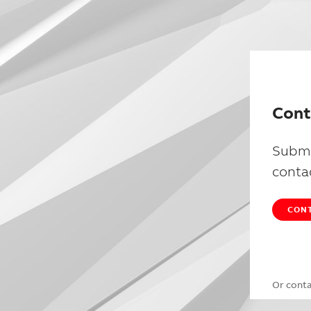
Cont
Submi
conta
CONT
Or cont