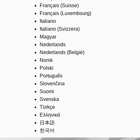
Français (Suisse)
Français (Luxembourg)
Italiano
Italiano (Svizzera)
Magyar
Nederlands
Nederlands (België)
Norsk
Polski
Português
Slovenčina
Suomi
Svenska
Türkçe
Ελληνικά
日本語
한국어