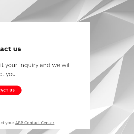
act us
t your inquiry and we will
ct you
ACT US
act your
ABB Contact Center