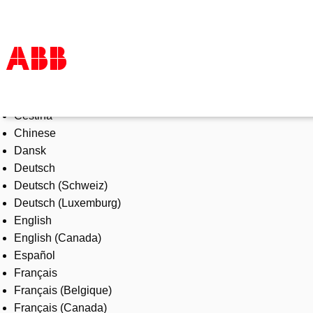
Select Language
Products & Solutions
Čeština
Industries
Chinese
Services
Dansk
About us
Deutsch
Where to buy
Deutsch (Schweiz)
Contact us
Deutsch (Luxemburg)
Careers
English
English (Canada)
Español
Français
Français (Belgique)
Français (Canada)