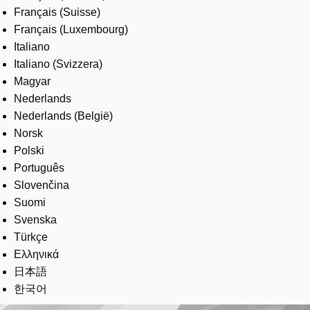
Français (Suisse)
Français (Luxembourg)
Italiano
Italiano (Svizzera)
Magyar
Nederlands
Nederlands (België)
Norsk
Polski
Português
Slovenčina
Suomi
Svenska
Türkçe
Ελληνικά
日本語
한국어