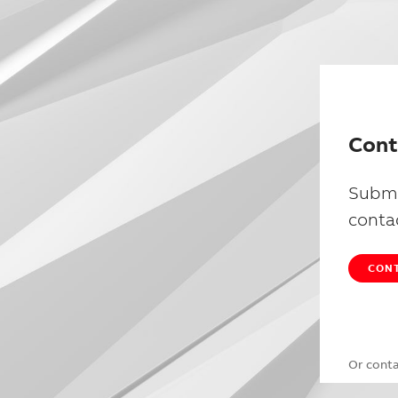
Cont
Submi
conta
CONT
Or cont