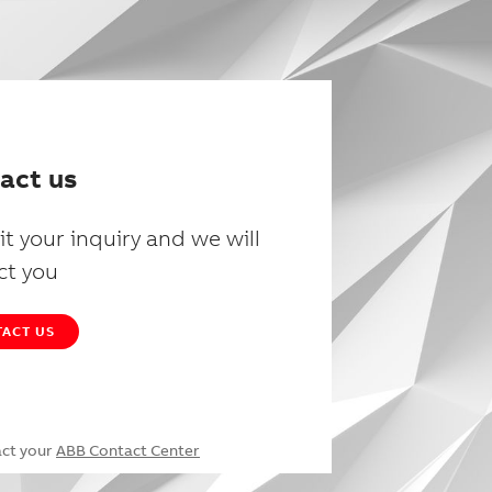
act us
t your inquiry and we will
ct you
ACT US
act your
ABB Contact Center