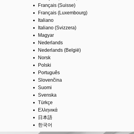
Français (Suisse)
Français (Luxembourg)
Italiano
Italiano (Svizzera)
Magyar
Nederlands
Nederlands (België)
Norsk
Polski
Português
Slovenčina
Suomi
Svenska
Türkçe
Ελληνικά
日本語
한국어