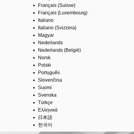
Français (Suisse)
Français (Luxembourg)
Italiano
Italiano (Svizzera)
Magyar
Nederlands
Nederlands (België)
Norsk
Polski
Português
Slovenčina
Suomi
Svenska
Türkçe
Ελληνικά
日本語
한국어