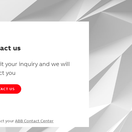
act us
t your inquiry and we will
ct you
ACT US
act your
ABB Contact Center