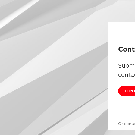
Cont
Submi
conta
CONT
Or cont